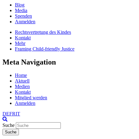
Blog
Media
Spenden
Anmelden
Rechtsvertretung des Kindes
Kontakt
Mehr
Framing Child-friendly Justice
Meta Navigation
Home
Aktuell
Medien
Kontakt
Mitglied werden
Anmelden
DE
FR
IT
Suche
Suche