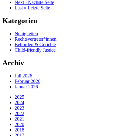
Next ›
Nächste Seite
Last »
Letzte Seite
Kategorien
Neuigkeiten
Rechtsvertreter*innen
Behörden & Gerichte
Child-friendly Justice
Archiv
Juli 2026
Februar 2026
Januar 2026
2025
2024
2023
2022
2021
2020
2018
2017