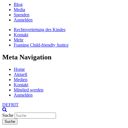
Blog
Media
Spenden
Anmelden
Rechtsvertretung des Kindes
Kontakt
Mehr
Framing Child-friendly Justice
Meta Navigation
Home
Aktuell
Medien
Kontakt
Mitglied werden
Anmelden
DE
FR
IT
Suche
Suche