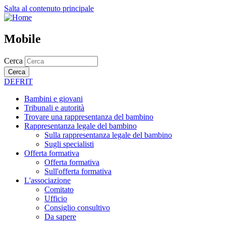
Salta al contenuto principale
Mobile
Cerca
Cerca
DE
FR
IT
Bambini e giovani
Tribunali e autorità
Trovare una rappresentanza del bambino
Rappresentanza legale del bambino
Sulla rappresentanza legale del bambino
Sugli specialisti
Offerta formativa
Offerta formativa
Sull'offerta formativa
L'associazione
Comitato
Ufficio
Consiglio consultivo
Da sapere