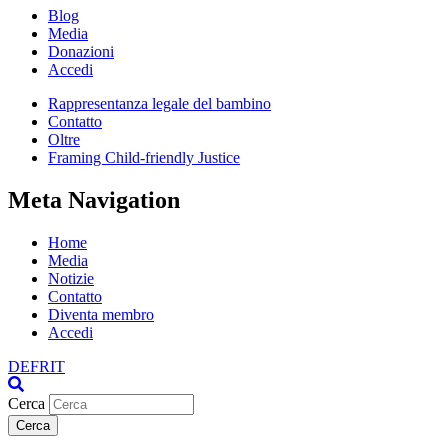
Blog
Media
Donazioni
Accedi
Rappresentanza legale del bambino
Contatto
Oltre
Framing Child-friendly Justice
Meta Navigation
Home
Media
Notizie
Contatto
Diventa membro
Accedi
DE
FR
IT
Cerca
Cerca