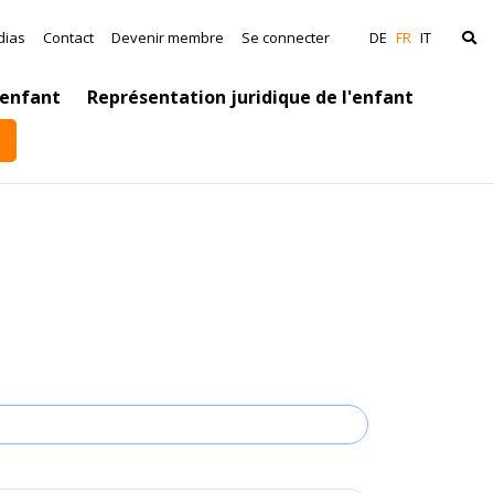
ation
dias
Contact
Devenir membre
Se connecter
DE
FR
IT
’enfant
Représentation juridique de l'enfant