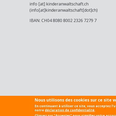
info
[at]
kinderanwaltschaft
.
ch
(info[at]kinderanwaltschaft[dot]ch)
IBAN: CH04 8080 8002 2326 7279 7
Nous utilisons des cookies sur ce site we
En continuant à utiliser ce site, vous acceptez l'
Fußzeile
notre
déclaration de confidentialité
.
Impressum
Contact
Disclaimer
Cliquez sur "Accepter" pour signifier votre accor