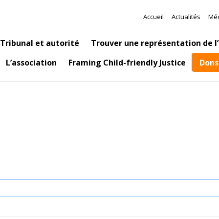
Aller au contenu principal
Meta Navig
Accueil
Actualités
Mé
tion
Tribunal et autorité
Trouver une représentation de l
Dons
L’association
Framing Child-friendly Justice